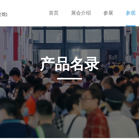
首页
展会介绍
参展
参观
义馆)
产品名录