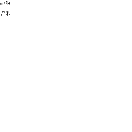
品/特
产品和