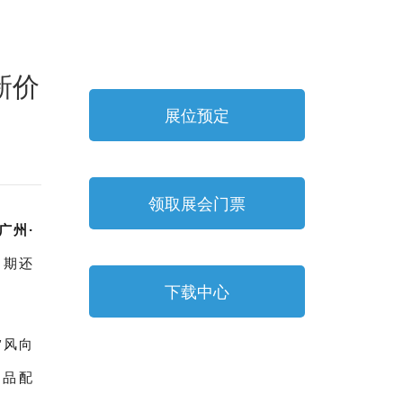
新价
展位预定
领取展会门票
广州·
同期还
下载中心
“风向
食品配