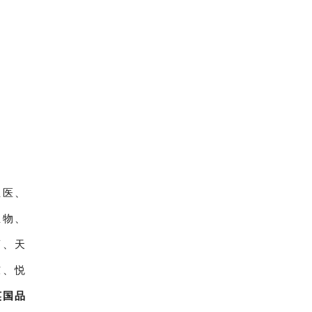
生医、
生物、
药、天
东、悦
英国品