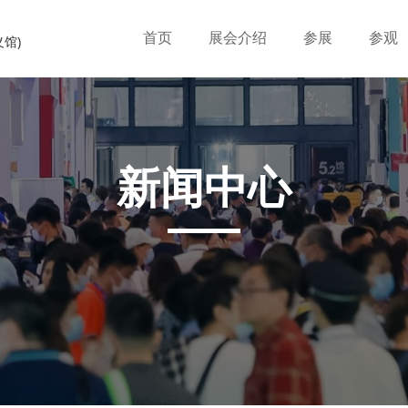
首页
展会介绍
参展
参观
义馆)
新闻中心